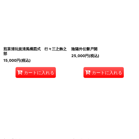
煎茶清玩規清風構図式 行々三之飾之
陰陽外伝磐戸開
部
25,000
円
(税込)
15,000
円
(税込)
カートに入れる
カートに入れる