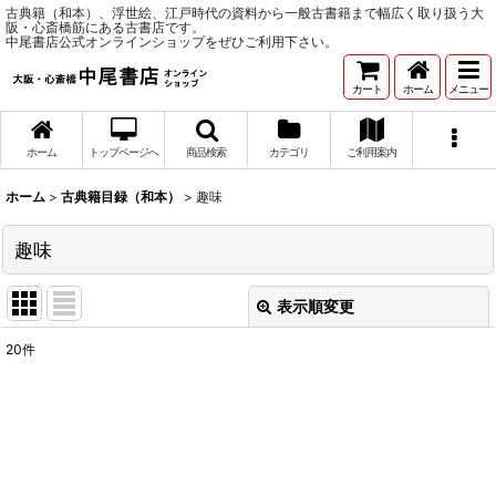
古典籍（和本）、浮世絵、江戸時代の資料から一般古書籍まで幅広く取り扱う大
阪・心斎橋筋にある古書店です。
中尾書店公式オンラインショップをぜひご利用下さい。
カート
ホーム
メニュー
ホーム
トップページへ
商品検索
カテゴリ
ご利用案内
ホーム
>
古典籍目録（和本）
>
趣味
趣味
表示順変更
閉じる
20
件
表示数
:
並び順
:
絞り込む