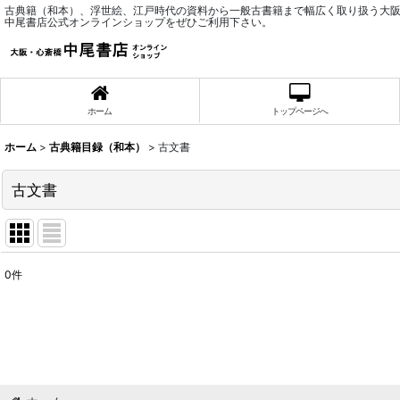
古典籍（和本）、浮世絵、江戸時代の資料から一般古書籍まで幅広く取り扱う大
中尾書店公式オンラインショップをぜひご利用下さい。
ホーム
トップページへ
ホーム
>
古典籍目録（和本）
>
古文書
古文書
0
件
表示数
:
並び順
: