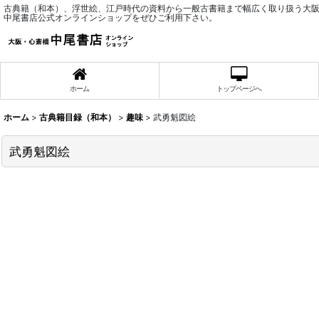
古典籍（和本）、浮世絵、江戸時代の資料から一般古書籍まで幅広く取り扱う大
中尾書店公式オンラインショップをぜひご利用下さい。
ホーム
トップページへ
ホーム
>
古典籍目録（和本）
>
趣味
>
武勇魁図絵
武勇魁図絵