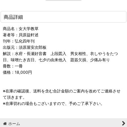
商品詳細
商品名：女大学教草
著者等：貝原益軒述
刊年：弘化四年刊
出版元：須原屋安次郎板
解説：水府・長瀬好音書 上段図入 男女相性、衣しやうをたつ
日、味噌たき吉日、七夕の由来他入 題簽欠損、少痛み有り
冊数：一冊
価格：18,000円
※在庫の確認後、送料を含む合計金額のご案内を改めてご連絡させ
て頂きます。
※在庫切れの場合もございますので、予めご了承下さい。
ホーム