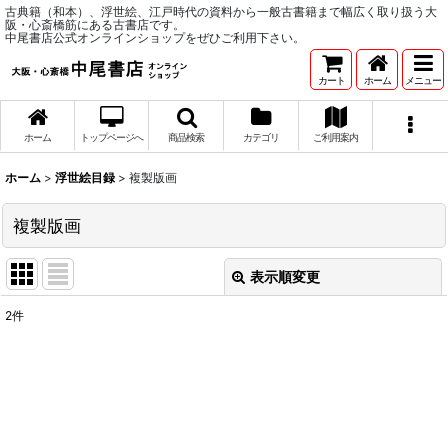
古典籍（和本）、浮世絵、江戸時代の資料から一般古書籍まで幅広く取り扱う大
阪・心斎橋筋にある古書店です。
中尾書店公式オンラインショップをぜひご利用下さい。
カート
ホーム
メニュー
ホーム
トップページへ
商品検索
カテゴリ
ご利用案内
ホーム
>
浮世絵目録
>
複製版画
複製版画
表示順変更
閉じる
2
件
表示数
:
並び順
:
絞り込む