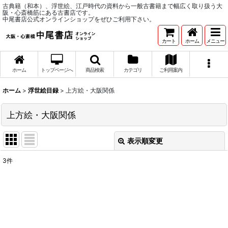
古典籍（和本）、浮世絵、江戸時代の資料から一般古書籍まで幅広く取り扱う大
阪・心斎橋筋にある古書店です。
中尾書店公式オンラインショップをぜひご利用下さい。
カート
ホーム
メニュー
ホーム
トップページへ
商品検索
カテゴリ
ご利用案内
ホーム
>
浮世絵目録
>
上方絵・大阪関係
上方絵・大阪関係
表示順変更
閉じる
3
件
表示数
:
並び順
:
絞り込む