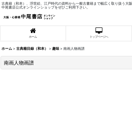
古典籍（和本）、浮世絵、江戸時代の資料から一般古書籍まで幅広く取り扱う大
中尾書店公式オンラインショップをぜひご利用下さい。
ホーム
トップページへ
ホーム
>
古典籍目録（和本）
>
趣味
>
南画人物画譜
南画人物画譜