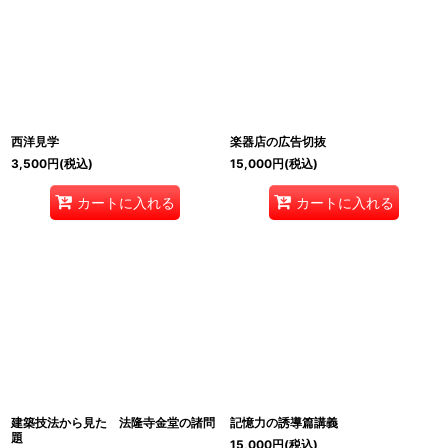
西洋見学
楽器店の広告切抜
3,500
円
(税込)
15,000
円
(税込)
カートに入れる
カートに入れる
建築技法から見た 法隆寺金堂の諸問
記憶力の誘導篇講義
題
15,000
円
(税込)