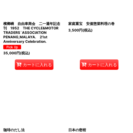
檳榔嶼 自由車商会 二一週年記念
家庭重宝 安価惣菜料理の巻
刊 1952 THE CYCLE&MOTOR
3,500
円
(税込)
TRADERS`ASSOCIATION
PENANG,MALAYA. 21st
Anniversary Celebration.
35,000
円
(税込)
カートに入れる
カートに入れる
珈琲のだし法
日本の密柑