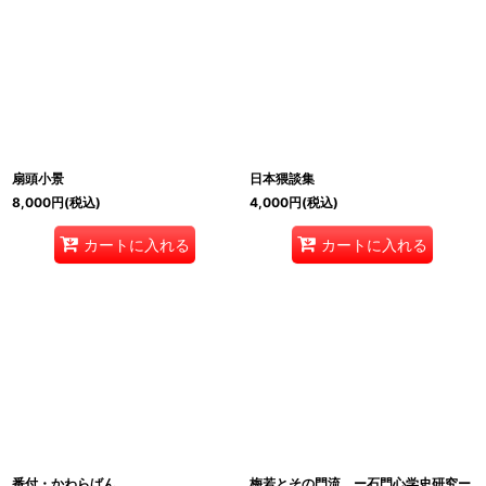
扇頭小景
日本猥談集
8,000
円
(税込)
4,000
円
(税込)
カートに入れる
カートに入れる
番付・かわらばん
梅若とその門流 ー石門心学史研究ー