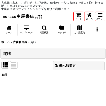
古典籍（和本）、浮世絵、江戸時代の資料から一般古書籍まで幅広く取り扱う大
阪・心斎橋筋にある古書店です。
中尾書店公式オンラインショップをぜひご利用下さい。
カート
ホーム
メニュー
ホーム
トップページへ
商品検索
カテゴリ
ご利用案内
ホーム
>
古書籍目録
>
趣味
趣味
表示順変更
閉じる
48
件
表示数
:
並び順
:
絞り込む