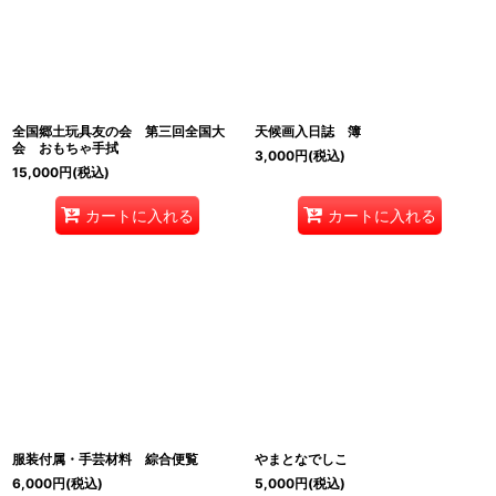
全国郷土玩具友の会 第三回全国大
天候画入日誌 簿
会 おもちゃ手拭
3,000
円
(税込)
15,000
円
(税込)
カートに入れる
カートに入れる
服装付属・手芸材料 綜合便覧
やまとなでしこ
6,000
円
(税込)
5,000
円
(税込)