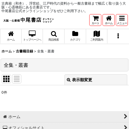
古典籍（和本）、浮世絵、江戸時代の資料から一般古書籍まで幅広く取り扱う大
阪・心斎橋筋にある古書店です。
中尾書店公式オンラインショップをぜひご利用下さい。
カート
ホーム
メニュー
ホーム
トップページへ
商品検索
カテゴリ
ご利用案内
ホーム
>
古書籍目録
>
全集・叢書
全集・叢書
表示順変更
閉じる
0
件
表示数
:
並び順
:
ホーム
絞り込む
オフィシャルサイト