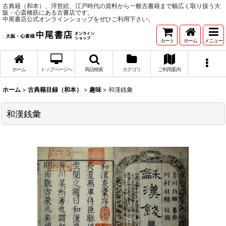
古典籍（和本）、浮世絵、江戸時代の資料から一般古書籍まで幅広く取り扱う大
阪・心斎橋筋にある古書店です。
中尾書店公式オンラインショップをぜひご利用下さい。
カート
ホーム
メニュー
ホーム
トップページへ
商品検索
カテゴリ
ご利用案内
ホーム
>
古典籍目録（和本）
>
趣味
>
和漢銭彙
和漢銭彙