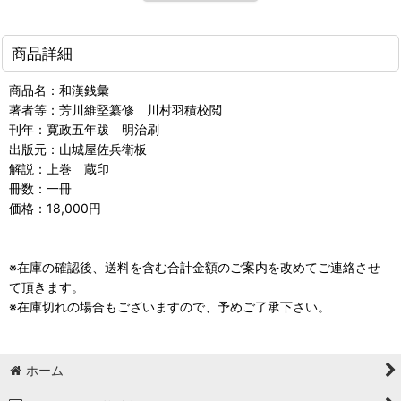
商品詳細
商品名：和漢銭彙
著者等：芳川維堅纂修 川村羽積校閲
刊年：寛政五年跋 明治刷
出版元：山城屋佐兵衛板
解説：上巻 蔵印
冊数：一冊
価格：18,000円
※在庫の確認後、送料を含む合計金額のご案内を改めてご連絡させ
て頂きます。
※在庫切れの場合もございますので、予めご了承下さい。
ホーム