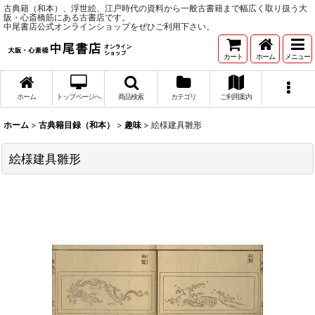
古典籍（和本）、浮世絵、江戸時代の資料から一般古書籍まで幅広く取り扱う大
阪・心斎橋筋にある古書店です。
中尾書店公式オンラインショップをぜひご利用下さい。
カート
ホーム
メニュー
ホーム
トップページへ
商品検索
カテゴリ
ご利用案内
ホーム
>
古典籍目録（和本）
>
趣味
>
絵様建具雛形
絵様建具雛形