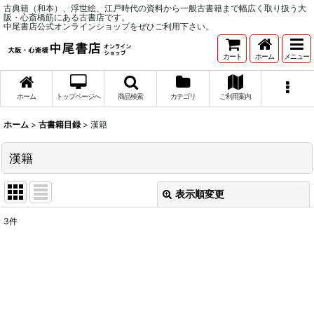
古典籍（和本）、浮世絵、江戸時代の資料から一般古書籍まで幅広く取り扱う大
阪・心斎橋筋にある古書店です。
中尾書店公式オンラインショップをぜひご利用下さい。
カート
ホーム
メニュー
ホーム
トップページへ
商品検索
カテゴリ
ご利用案内
ホーム
>
古書籍目録
>
漢籍
漢籍
表示順変更
閉じる
3
件
表示数
:
並び順
:
絞り込む