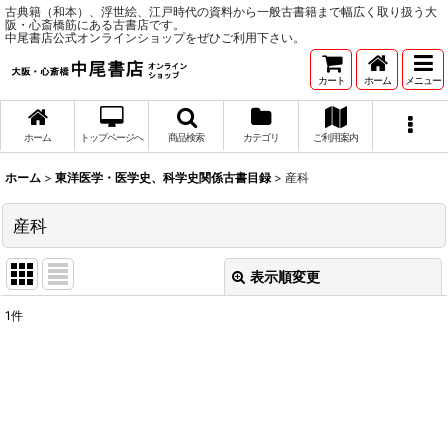
古典籍（和本）、浮世絵、江戸時代の資料から一般古書籍まで幅広く取り扱う大
阪・心斎橋筋にある古書店です。
中尾書店公式オンラインショップをぜひご利用下さい。
カート
ホーム
メニュー
ホーム
トップページへ
商品検索
カテゴリ
ご利用案内
ホーム
>
東洋医学・医学史、科学史関係古書目録
>
産科
産科
表示順変更
閉じる
1
件
表示数
:
並び順
:
絞り込む