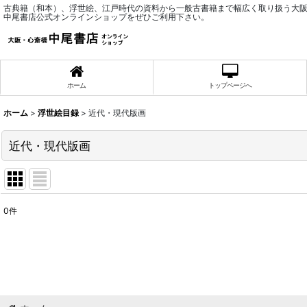
古典籍（和本）、浮世絵、江戸時代の資料から一般古書籍まで幅広く取り扱う大
中尾書店公式オンラインショップをぜひご利用下さい。
ホーム
トップページへ
ホーム
>
浮世絵目録
>
近代・現代版画
近代・現代版画
0
件
表示数
:
並び順
: