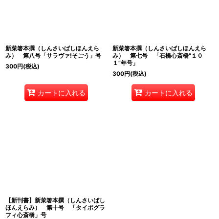
絞り込む
新菜箸本撰（しんさいばしほんえら
新菜箸本撰（しんさいばしほんえら
み） 第八号「サラヴァ!そごう」号
み） 第七号 「石橋心斎橋“１０
１”年号」
300
円
(税込)
300
円
(税込)
カートに入れる
カートに入れる
【新刊書】新菜箸本撰（しんさいばし
ほんえらみ） 第十号 「タイポグラ
フィ心斎橋」号