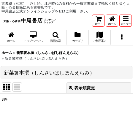
古典籍（和本）、浮世絵、江戸時代の資料から一般古書籍まで幅広く取り扱う大
阪・心斎橋筋にある古書店です。
中尾書店公式オンラインショップをぜひご利用下さい。
カート
ホーム
メニュー
ホーム
トップページへ
商品検索
カテゴリ
ご利用案内
ホーム
>
新菜箸本撰（しんさいばしほんえらみ）
>
新菜箸本撰（しんさいばしほんえらみ）
新菜箸本撰（しんさいばしほんえらみ）
表示順変更
閉じる
3
件
表示数
:
並び順
: