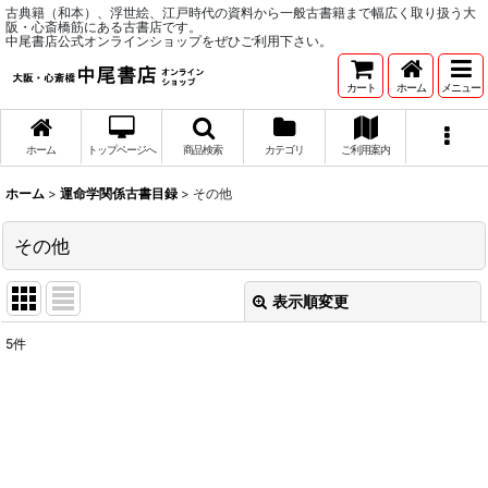
古典籍（和本）、浮世絵、江戸時代の資料から一般古書籍まで幅広く取り扱う大
阪・心斎橋筋にある古書店です。
中尾書店公式オンラインショップをぜひご利用下さい。
カート
ホーム
メニュー
ホーム
トップページへ
商品検索
カテゴリ
ご利用案内
ホーム
>
運命学関係古書目録
>
その他
その他
表示順変更
閉じる
5
件
表示数
:
並び順
:
絞り込む