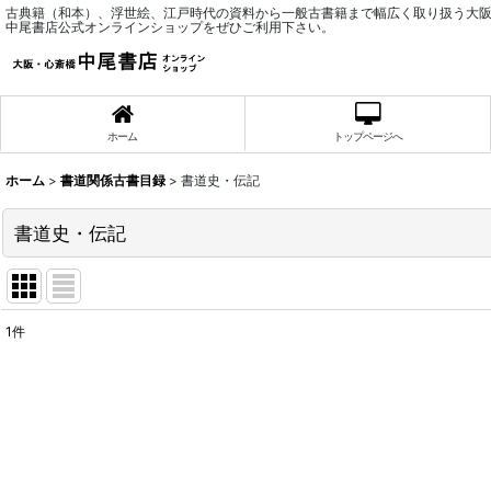
古典籍（和本）、浮世絵、江戸時代の資料から一般古書籍まで幅広く取り扱う大
中尾書店公式オンラインショップをぜひご利用下さい。
ホーム
トップページへ
ホーム
>
書道関係古書目録
>
書道史・伝記
書道史・伝記
1
件
表示数
:
並び順
: