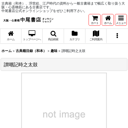
古典籍（和本）、浮世絵、江戸時代の資料から一般古書籍まで幅広く取り扱う大
阪・心斎橋筋にある古書店です。
中尾書店公式オンラインショップをぜひご利用下さい。
カート
ホーム
メニュー
ホーム
トップページへ
商品検索
カテゴリ
ご利用案内
ホーム
>
古典籍目録（和本）
>
趣味
>
讃嘲記時之太鼓
讃嘲記時之太鼓