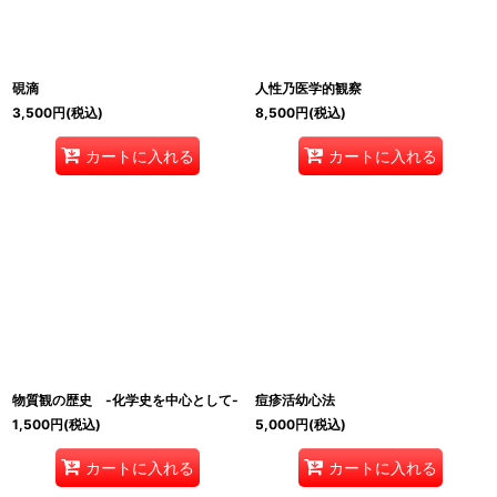
並び順
:
絞り込む
硯滴
人性乃医学的観察
3,500
円
(税込)
8,500
円
(税込)
カートに入れる
カートに入れる
物質観の歴史 -化学史を中心として-
痘疹活幼心法
1,500
円
(税込)
5,000
円
(税込)
カートに入れる
カートに入れる