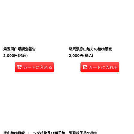
第五回白蟻調査報告
耶馬溪彦山地方の植物景観
2,000
円
(税込)
2,000
円
(税込)
カートに入れる
カートに入れる
彦山植物目録 I．シダ植物及び種子植
阿蘇根子岳の植生