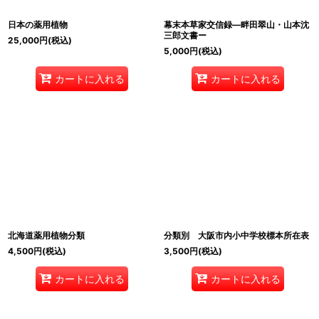
日本の薬用植物
幕末本草家交信録―畔田翠山・山本沈
三郎文書ー
25,000
円
(税込)
5,000
円
(税込)
カートに入れる
カートに入れる
北海道薬用植物分類
分類別 大阪市内小中学校標本所在表
4,500
円
(税込)
3,500
円
(税込)
カートに入れる
カートに入れる