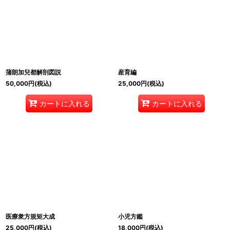
蒲朗加兒都解剖図説
産育編
50,000
円
(税込)
25,000
円
(税込)
カートに入れる
カートに入れる
医療衆方規矩大成
小児方鑑
25,000
円
(税込)
18,000
円
(税込)