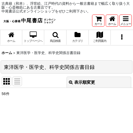
古典籍（和本）、浮世絵、江戸時代の資料から一般古書籍まで幅広く取り扱う大
阪・心斎橋筋にある古書店です。
中尾書店公式オンラインショップをぜひご利用下さい。
カート
ホーム
メニュー
ホーム
トップページへ
商品検索
カテゴリ
ご利用案内
ホーム
>
東洋医学・医学史、科学史関係古書目録
東洋医学・医学史、科学史関係古書目録
表示順変更
閉じる
56
件
サブカテゴリ
:
表示数
: