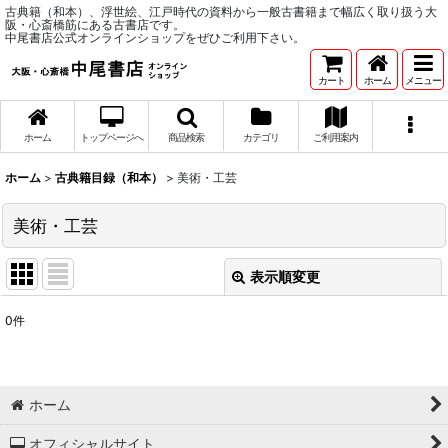
古典籍（和本）、浮世絵、江戸時代の資料から一般古書籍まで幅広く取り扱う大
阪・心斎橋筋にある古書店です。
中尾書店公式オンラインショップをぜひご利用下さい。
カート
ホーム
メニュー
ホーム
トップページへ
商品検索
カテゴリ
ご利用案内
ホーム
>
古典籍目録（和本）
>
美術・工芸
美術・工芸
表示順変更
閉じる
0
件
表示数
:
並び順
:
ホーム
絞り込む
オフィシャルサイト