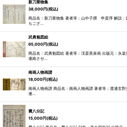
新刀業物集
38,000
円
(税込)
商品名：新刀業物集 著者等：山中子撰 申斎序 解説：図
もござ…
武勇魁図絵
65,000
円
(税込)
商品名：武勇魁図絵 著者等：渓斎英泉画 出版元：永楽
連絡させ…
南画人物画譜
18,000
円
(税込)
南画人物画譜 商品名：南画人物画譜 著者等：渡邊玄對先
連…
費八分記
15,000
円
(税込)