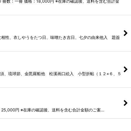
数：一冊 価格：18,000円 ※在庫の確認後、送料を含む合計金
男女相性、衣しやうをたつ日、味噌たき吉日、七夕の由来他入 題簽
比須、琉球節、金毘羅船他 松溪画口絵入 小型折帖（１２×６、５
25,000円 ※在庫の確認後、送料を含む合計金額のご案…