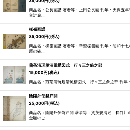
38,000
円
(税込)
商品名：公長画譜 著者等：上田公長画 刊年：天保五年刊
合計金…
楳嶺画譜
85,000
円
(税込)
商品名：楳嶺画譜 著者等：幸埜楳嶺画 刊年：昭和十七年
庫の確…
煎茶清玩規清風構図式 行々三之飾之部
15,000
円
(税込)
商品名：煎茶清玩規清風構図式 行々三之飾之部 刊年：
陰陽外伝磐戸開
25,000
円
(税込)
商品名：陰陽外伝磐戸開 著者等：賀茂規清述 長谷川正
金額のご…