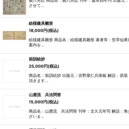
費八分記 商品名：費八分記 刊年：嘉永四年刊 出版元：
させて…
絵様建具雛形
18,000
円
(税込)
絵様建具雛形 商品名：絵様建具雛形 著者等：笠亭仙果序
案内を…
前訓絵抄
25,000
円
(税込)
商品名：前訓絵抄 出版元：吉野屋仁兵衛板 解説：原装
頂きます…
山鹿流 兵法問答
15,000
円
(税込)
商品名：山鹿流 兵法問答 刊年：文久元年写 解説：角少
ざいま…