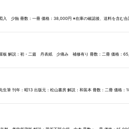
入 少蝕 冊数：一冊 価格：38,000円 ※在庫の確認後、送料を含
屋板 解説：初・二篇 丹表紙 少痛み 補修有り 冊数：二冊 価格：65
生筆 刊年：昭13 出版元：松山書房 解説：和装本 冊数：二冊 価格：1