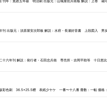
刊年：寛政五年跋 明治刷 出版元：山城屋佐兵衛板 解説：上巻 蔵印 冊
四年刊 出版元：須原屋安次郎板 解説：水府・長瀬好音書 上段図入 
治二十六年刊 解説：発行者・石田忠兵衛 専売所・吉岡平助等 十日恵
色刷 36.5×25.5糎 表紙少ヤケ 一番〜十八番 冊数：一帖 価格：