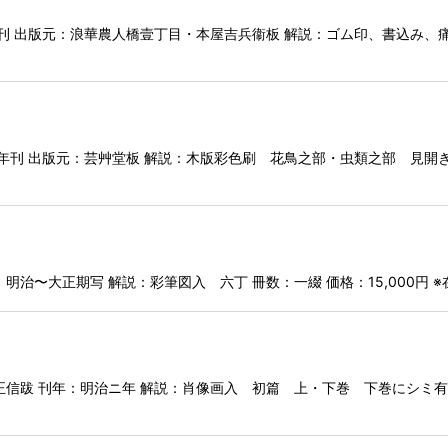
 出版元：浪華農人橋壹丁目・本屋吉兵衞板 解説：ゴム印、書込み、痛み有
刊 出版元：芸艸堂板 解説：木版彩色刷 花鳥之部・虫類之部 見開き１８
明治〜大正期写 解説：彩筆図入 六丁 冊数：一綴 価格：15,000円
信跋 刊年：明治ニ年 解説：肖像画入 初篇 上・下巻 下巻にシミ有り 