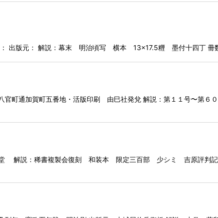
 出版元： 解説：幕末 明治頃写 横本 13×17.5糎 墨付十四丁 冊数
京八官町通加賀町五番地・活版印刷 由巳社発兌 解説：第１１号〜第６
堂 解説：稀書複製会復刻 和装本 限定三百部 少シミ 吉原評判記 冊