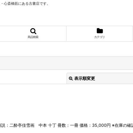
阪・心斎橋筋にある古書店です。
商品検索
カテゴリ
表示順変更
解説：二酔亭佳雪画 中本 十丁 冊数：一冊 価格：35,000円 ※在庫
絞り込む