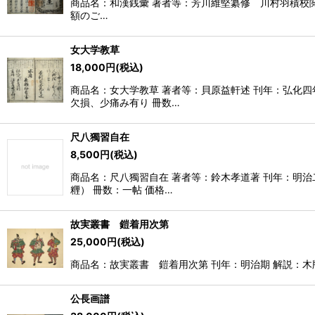
商品名：和漢銭彙 著者等：芳川維堅纂修 川村羽積校閲 
額のご…
女大学教草
18,000
円
(税込)
商品名：女大学教草 著者等：貝原益軒述 刊年：弘化
欠損、少痛み有り 冊数…
尺八獨習自在
8,500
円
(税込)
商品名：尺八獨習自在 著者等：鈴木孝道著 刊年：明
糎） 冊数：一帖 価格…
故実叢書 鎧着用次第
25,000
円
(税込)
商品名：故実叢書 鎧着用次第 刊年：明治期 解説：木版彩
公長画譜