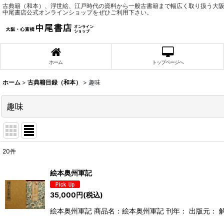
古典籍（和本）、浮世絵、江戸時代の資料から一般古書籍まで幅広く取り扱う大
中尾書店公式オンラインショップをぜひご利用下さい。
ホーム
トップページへ
ホーム
>
古典籍目録（和本）
>
趣味
趣味
20
件
表示数
:
絵本奥州軍記
並び順
:
35,000
円
(税込)
絵本奥州軍記 商品名：絵本奥州軍記 刊年： 出版元： 