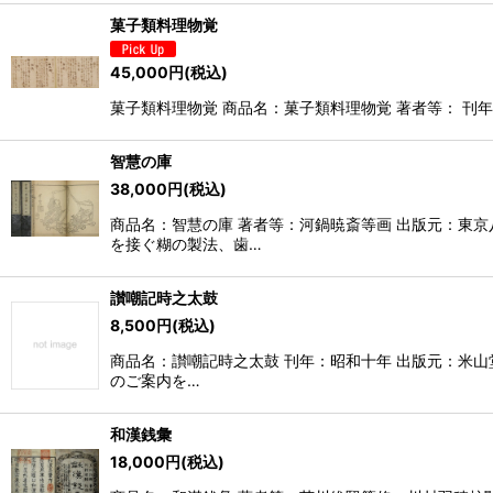
菓子類料理物覚
45,000
円
(税込)
菓子類料理物覚 商品名：菓子類料理物覚 著者等： 刊年：
智慧の庫
38,000
円
(税込)
商品名：智慧の庫 著者等：河鍋暁斎等画 出版元：東
を接ぐ糊の製法、歯…
讃嘲記時之太鼓
8,500
円
(税込)
商品名：讃嘲記時之太鼓 刊年：昭和十年 出版元：米山
のご案内を…
和漢銭彙
18,000
円
(税込)