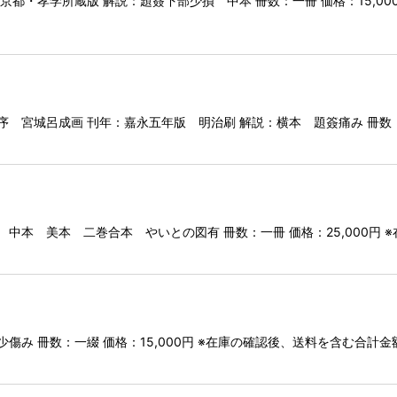
京都・孝学所蔵版 解説：題簽下部少損 中本 冊数：一冊 価格：15,0
 宮城呂成画 刊年：嘉永五年版 明治刷 解説：横本 題簽痛み 冊数：二
 中本 美本 二巻合本 やいとの図有 冊数：一冊 価格：25,000円
傷み 冊数：一綴 価格：15,000円 ※在庫の確認後、送料を含む合