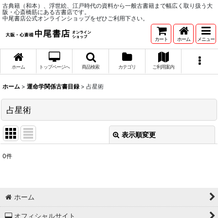
古典籍（和本）、浮世絵、江戸時代の資料から一般古書籍まで幅広く取り扱う大
阪・心斎橋筋にある古書店です。
中尾書店公式オンラインショップをぜひご利用下さい。
カート
ホーム
メニュー
ホーム
トップページへ
商品検索
カテゴリ
ご利用案内
ホーム
>
運命学関係古書目録
>
占星術
占星術
表示順変更
閉じる
0
件
表示数
:
並び順
:
ホーム
絞り込む
オフィシャルサイト