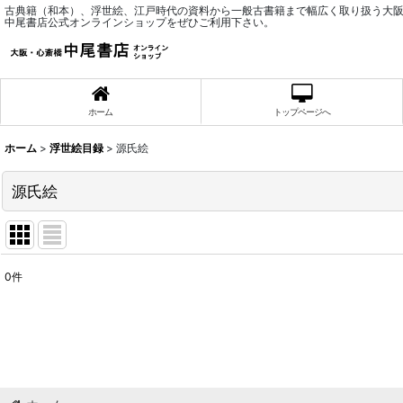
古典籍（和本）、浮世絵、江戸時代の資料から一般古書籍まで幅広く取り扱う大
中尾書店公式オンラインショップをぜひご利用下さい。
ホーム
トップページへ
ホーム
>
浮世絵目録
>
源氏絵
源氏絵
0
件
表示数
:
並び順
: