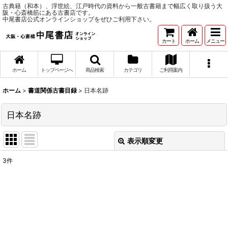
古典籍（和本）、浮世絵、江戸時代の資料から一般古書籍まで幅広く取り扱う大
阪・心斎橋筋にある古書店です。
中尾書店公式オンラインショップをぜひご利用下さい。
カート
ホーム
メニュー
ホーム
トップページへ
商品検索
カテゴリ
ご利用案内
ホーム
>
書道関係古書目録
>
日本名跡
日本名跡
表示順変更
閉じる
3
件
表示数
:
並び順
:
絞り込む