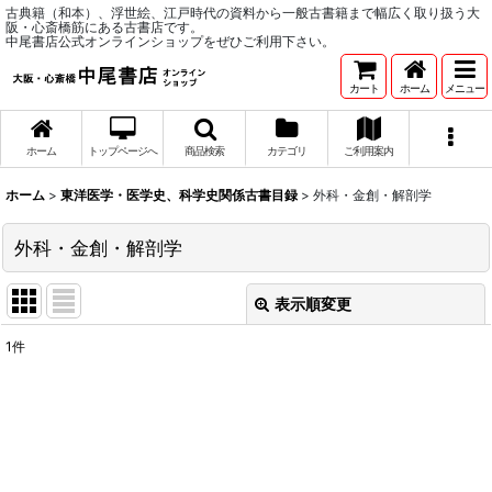
古典籍（和本）、浮世絵、江戸時代の資料から一般古書籍まで幅広く取り扱う大
阪・心斎橋筋にある古書店です。
中尾書店公式オンラインショップをぜひご利用下さい。
カート
ホーム
メニュー
ホーム
トップページへ
商品検索
カテゴリ
ご利用案内
ホーム
>
東洋医学・医学史、科学史関係古書目録
>
外科・金創・解剖学
外科・金創・解剖学
表示順変更
閉じる
1
件
表示数
:
並び順
:
絞り込む