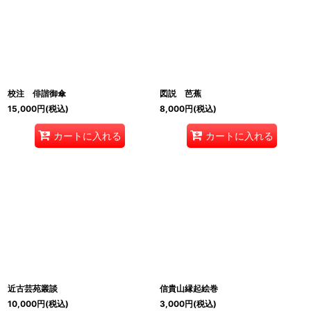
絞り込む
校注 俳諧御傘
図説 芭蕉
15,000
円
(税込)
8,000
円
(税込)
カートに入れる
カートに入れる
近古芸苑叢談
信貴山縁起絵巻
10,000
円
(税込)
3,000
円
(税込)