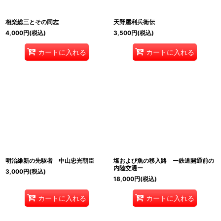
相楽総三とその同志
天野屋利兵衛伝
4,000
円
(税込)
3,500
円
(税込)
カートに入れる
カートに入れる
明治維新の先駆者 中山忠光朝臣
塩および魚の移入路 ー鉄道開通前の
内陸交通ー
3,000
円
(税込)
18,000
円
(税込)
カートに入れる
カートに入れる