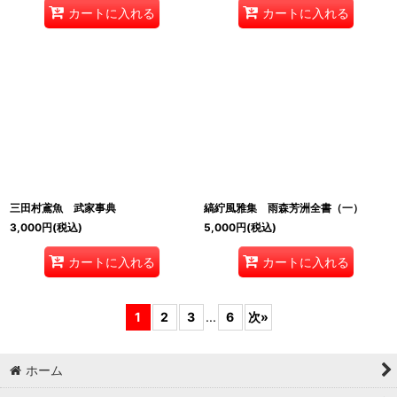
カートに入れる
カートに入れる
三田村鳶魚 武家事典
縞紵風雅集 雨森芳洲全書（一）
3,000
円
(税込)
5,000
円
(税込)
カートに入れる
カートに入れる
1
2
3
...
6
次
»
ホーム