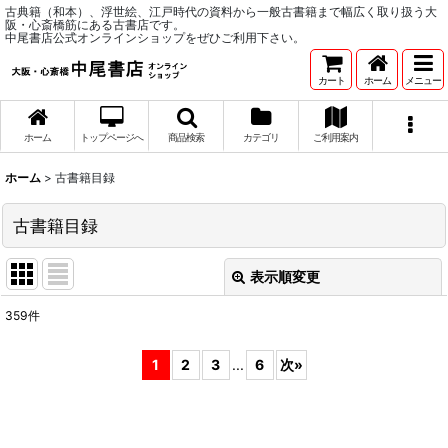
古典籍（和本）、浮世絵、江戸時代の資料から一般古書籍まで幅広く取り扱う大
阪・心斎橋筋にある古書店です。
中尾書店公式オンラインショップをぜひご利用下さい。
カート
ホーム
メニュー
ホーム
トップページへ
商品検索
カテゴリ
ご利用案内
ホーム
>
古書籍目録
古書籍目録
表示順変更
閉じる
359
件
サブカテゴリ
:
1
2
3
...
6
次
»
表示数
:
並び順
: