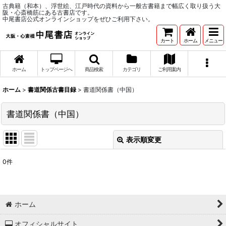
古典籍（和本）、浮世絵、江戸時代の資料から一般古書籍まで幅広く取り扱う大
阪・心斎橋筋にある古書店です。
中尾書店公式オンラインショップをぜひご利用下さい。
カート
ホーム
メニュー
ホーム
トップページへ
商品検索
カテゴリ
ご利用案内
ホーム
>
書道関係古書目録
>
書道関係書（中国）
書道関係書（中国）
表示順変更
閉じる
0
件
表示数
:
並び順
:
ホーム
絞り込む
オフィシャルサイト