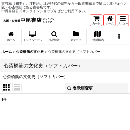
古典籍（和本）、浮世絵、江戸時代の資料から一般古書籍まで幅広く取り扱う大
阪・心斎橋筋にある古書店です。
中尾書店公式オンラインショップをぜひご利用下さい。
カート
ホーム
メニュー
ホーム
トップページへ
商品検索
カテゴリ
ご利用案内
ホーム
>
心斎橋筋の文化史
>
心斎橋筋の文化史（ソフトカバー）
心斎橋筋の文化史（ソフトカバー）
心斎橋筋の文化史（ソフトカバー）
表示順変更
閉じる
1
件
表示数
:
並び順
: