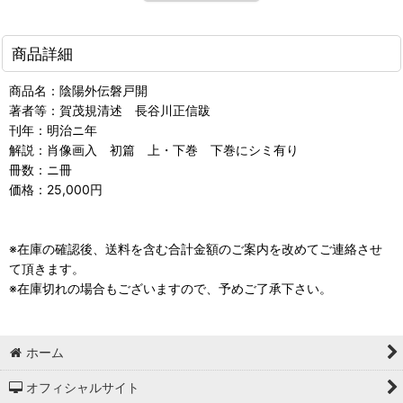
商品詳細
商品名：陰陽外伝磐戸開
著者等：賀茂規清述 長谷川正信跋
刊年：明治ニ年
解説：肖像画入 初篇 上・下巻 下巻にシミ有り
冊数：ニ冊
価格：25,000円
※在庫の確認後、送料を含む合計金額のご案内を改めてご連絡させ
て頂きます。
※在庫切れの場合もございますので、予めご了承下さい。
ホーム
オフィシャルサイト