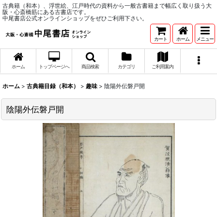
古典籍（和本）、浮世絵、江戸時代の資料から一般古書籍まで幅広く取り扱う大
阪・心斎橋筋にある古書店です。
中尾書店公式オンラインショップをぜひご利用下さい。
カート
ホーム
メニュー
ホーム
トップページへ
商品検索
カテゴリ
ご利用案内
ホーム
>
古典籍目録（和本）
>
趣味
>
陰陽外伝磐戸開
陰陽外伝磐戸開