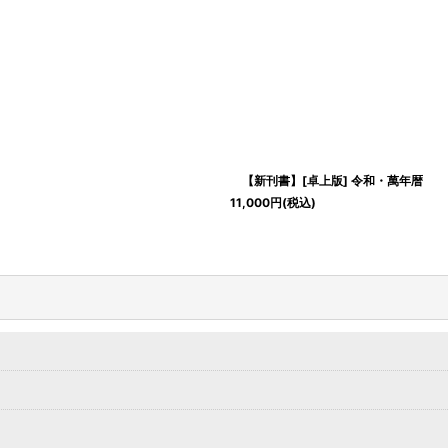
【新刊書】[卓上版] 令和・萬年暦
11,000
円
(税込)