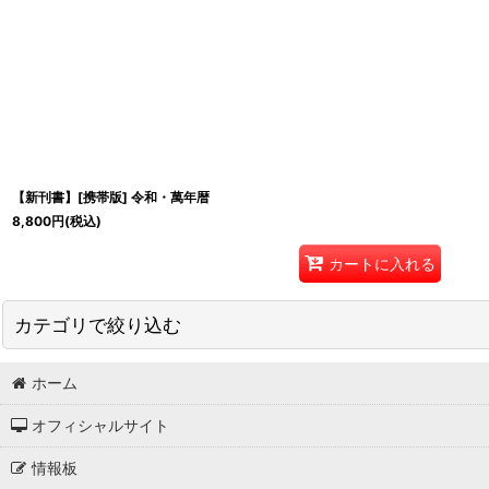
【新刊書】[携帯版] 令和・萬年暦
8,800
円
(税込)
カートに入れる
カテゴリで絞り込む
ホーム
古典籍目録（和本）
オフィシャルサイト
古書籍目録
情報板
運命学関係古書目録