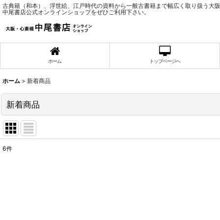
古典籍（和本）、浮世絵、江戸時代の資料から一般古書籍まで幅広く取り扱う大
中尾書店公式オンラインショップをぜひご利用下さい。
ホーム
トップページへ
ホーム
>
新着商品
新着商品
6
件
表示数
:
並び順
: