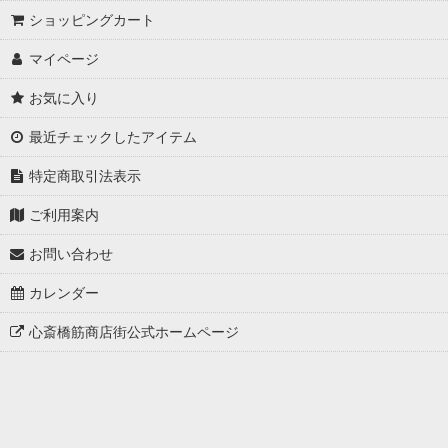
ショッピングカート
東洋医学・医学史、科学史関係古書目録
マイページ
書道関係古書目録
お気に入り
浮世絵目録
最近チェックしたアイテム
令和・萬年暦
特定商取引法表示
方象暦カレンダー・ダイアリー
ご利用案内
新菜箸本撰（しんさいばしほんえらみ）
お問い合わせ
心斎橋筋の文化史
カレンダー
心斎橋筋商店街公式ホームページ
モダン心斎橋コレクション(メトロポリスの時代と記憶)
立版古（大志んぱん切組とう路う）浪花心斎橋鉄橋の図