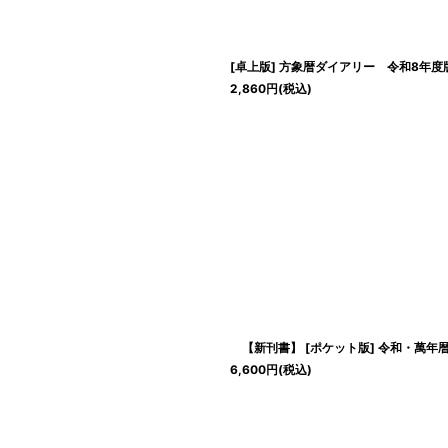
[卓上版] 方象暦ダイアリー 令和8年度
2,860
円
(税込)
【新刊書】 [ポケット版] 令和・萬年
6,600
円
(税込)