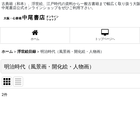
古典籍（和本）、浮世絵、江戸時代の資料から一般古書籍まで幅広く取り扱う大
中尾書店公式オンラインショップをぜひご利用下さい。
ホーム
トップページへ
ホーム
>
浮世絵目録
>
明治時代（風景画・開化絵・人物画）
明治時代（風景画・開化絵・人物画）
2
件
表示数
:
並び順
: