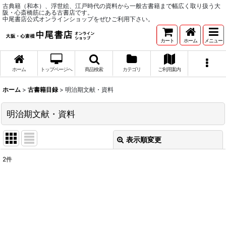
古典籍（和本）、浮世絵、江戸時代の資料から一般古書籍まで幅広く取り扱う大
阪・心斎橋筋にある古書店です。
中尾書店公式オンラインショップをぜひご利用下さい。
カート
ホーム
メニュー
ホーム
トップページへ
商品検索
カテゴリ
ご利用案内
ホーム
>
古書籍目録
>
明治期文献・資料
明治期文献・資料
表示順変更
閉じる
2
件
表示数
:
並び順
:
絞り込む