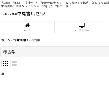
古典籍（和本）、浮世絵、江戸時代の資料から一般古書籍まで幅広く取り扱う大
中尾書店公式オンラインショップをぜひご利用下さい。
ホーム
トップページへ
ホーム
>
古書籍目録
>
考古学
考古学
8
件
表示数
:
並び順
: