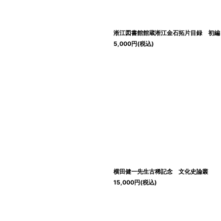
淅江図書館館蔵淅江金石拓片目録 初編
5,000
円
(税込)
横田健一先生古稀記念 文化史論叢
15,000
円
(税込)