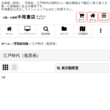
古典籍（和本）、浮世絵、江戸時代の資料から一般古書籍まで幅広く取り扱う大
阪・心斎橋筋にある古書店です。
中尾書店公式オンラインショップをぜひご利用下さい。
カート
ホーム
メニュー
ホーム
トップページへ
商品検索
カテゴリ
ご利用案内
ホーム
>
浮世絵目録
>
江戸時代（風景画）
江戸時代（風景画）
表示順変更
閉じる
1
件
表示数
:
並び順
:
絞り込む