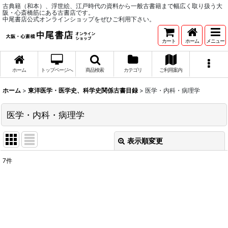
古典籍（和本）、浮世絵、江戸時代の資料から一般古書籍まで幅広く取り扱う大
阪・心斎橋筋にある古書店です。
中尾書店公式オンラインショップをぜひご利用下さい。
カート
ホーム
メニュー
ホーム
トップページへ
商品検索
カテゴリ
ご利用案内
ホーム
>
東洋医学・医学史、科学史関係古書目録
>
医学・内科・病理学
医学・内科・病理学
表示順変更
閉じる
7
件
表示数
:
並び順
:
絞り込む