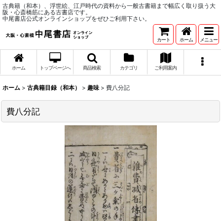
古典籍（和本）、浮世絵、江戸時代の資料から一般古書籍まで幅広く取り扱う大
阪・心斎橋筋にある古書店です。
中尾書店公式オンラインショップをぜひご利用下さい。
カート
ホーム
メニュー
ホーム
トップページへ
商品検索
カテゴリ
ご利用案内
ホーム
>
古典籍目録（和本）
>
趣味
>
費八分記
費八分記