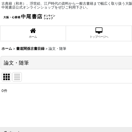
古典籍（和本）、浮世絵、江戸時代の資料から一般古書籍まで幅広く取り扱う大
中尾書店公式オンラインショップをぜひご利用下さい。
ホーム
トップページへ
ホーム
>
書道関係古書目録
>
論文・随筆
論文・随筆
0
件
表示数
:
並び順
: