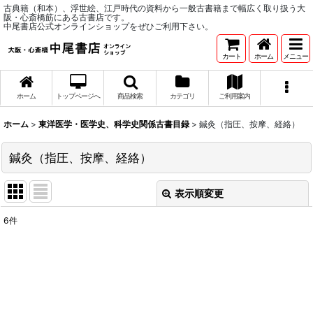
古典籍（和本）、浮世絵、江戸時代の資料から一般古書籍まで幅広く取り扱う大
阪・心斎橋筋にある古書店です。
中尾書店公式オンラインショップをぜひご利用下さい。
カート
ホーム
メニュー
ホーム
トップページへ
商品検索
カテゴリ
ご利用案内
ホーム
>
東洋医学・医学史、科学史関係古書目録
>
鍼灸（指圧、按摩、経絡）
鍼灸（指圧、按摩、経絡）
表示順変更
閉じる
6
件
表示数
:
並び順
:
絞り込む