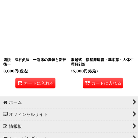
図説 深谷灸法 ー臨床の真髄と新技
浪越式 指壓應病篇・基本篇・人体生
術ー
理解剖篇
3,000
円
(税込)
15,000
円
(税込)
カートに入れる
カートに入れる
ホーム
オフィシャルサイト
情報板