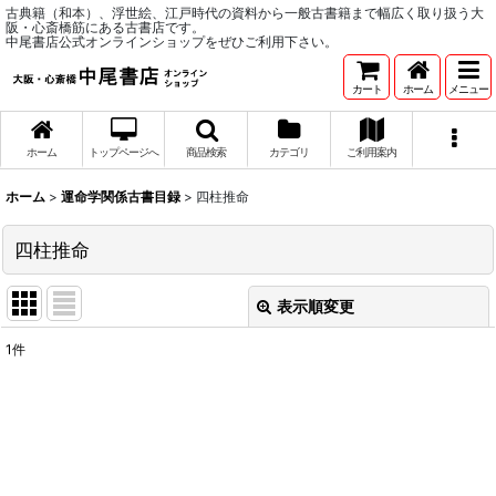
古典籍（和本）、浮世絵、江戸時代の資料から一般古書籍まで幅広く取り扱う大
阪・心斎橋筋にある古書店です。
中尾書店公式オンラインショップをぜひご利用下さい。
カート
ホーム
メニュー
ホーム
トップページへ
商品検索
カテゴリ
ご利用案内
ホーム
>
運命学関係古書目録
>
四柱推命
四柱推命
表示順変更
閉じる
1
件
表示数
:
並び順
:
絞り込む