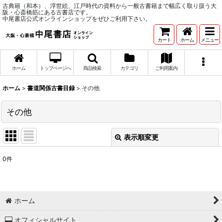
古典籍（和本）、浮世絵、江戸時代の資料から一般古書籍まで幅広く取り扱う大
阪・心斎橋筋にある古書店です。
中尾書店公式オンラインショップをぜひご利用下さい。
カート
ホーム
メニュー
ホーム
トップページへ
商品検索
カテゴリ
ご利用案内
ホーム
>
書道関係古書目録
>
その他
その他
表示順変更
閉じる
0
件
表示数
:
並び順
:
ホーム
絞り込む
オフィシャルサイト