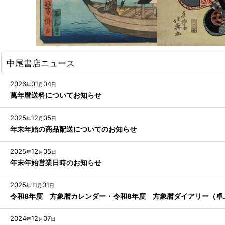
中尾書店ニュース
2026
01
04
年
月
日
萬年暦送料についてお知らせ
2025
12
05
年
月
日
年末年始の商品配送についてのお知らせ
2025
12
05
年
月
日
年末年始営業日時のお知らせ
2025
11
01
年
月
日
令和8年度 方象暦カレンダー・令和8年度 方象暦ダイアリー（卓
2024
12
07
年
月
日