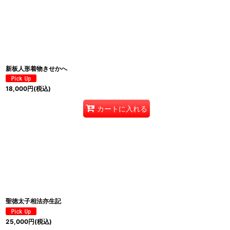
新板人形着物きせかへ
18,000
円
(税込)
カートに入れる
聖徳太子相法亦生記
25,000
円
(税込)