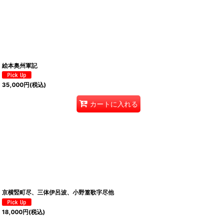
絵本奥州軍記
35,000
円
(税込)
カートに入れる
京横竪町尽、三体伊呂波、小野篁歌字尽他
18,000
円
(税込)