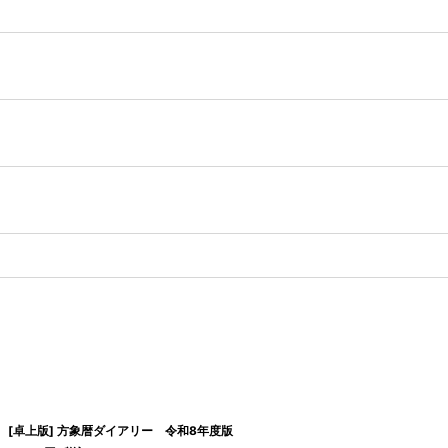
[卓上版] 方象暦ダイアリー 令和8年度版