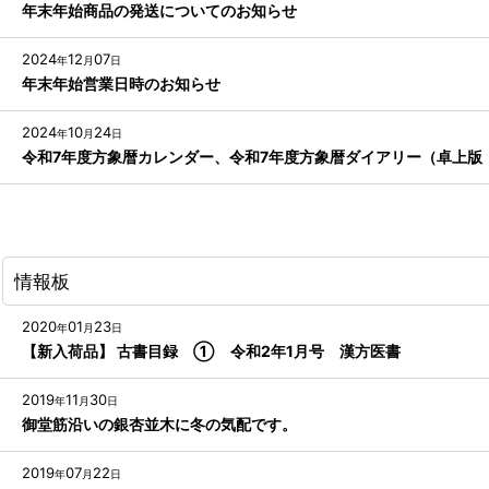
年末年始商品の発送についてのお知らせ
2024
12
07
年
月
日
年末年始営業日時のお知らせ
2024
10
24
年
月
日
令和7年度方象暦カレンダー、令和7年度方象暦ダイアリー（卓上版
情報板
2020
01
23
年
月
日
【新入荷品】 古書目録 ① 令和2年1月号 漢方医書
2019
11
30
年
月
日
御堂筋沿いの銀杏並木に冬の気配です。
2019
07
22
年
月
日