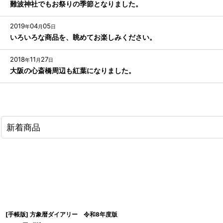
難波神社でもお祭りの季節となりました。
2019
04
05
年
月
日
いろいろな商品を、眺めてお楽しみください。
2018
11
27
年
月
日
大阪の心斎橋周辺も紅葉になりました。
新着商品
[手帳版] 方象暦ダイアリー 令和8年度版