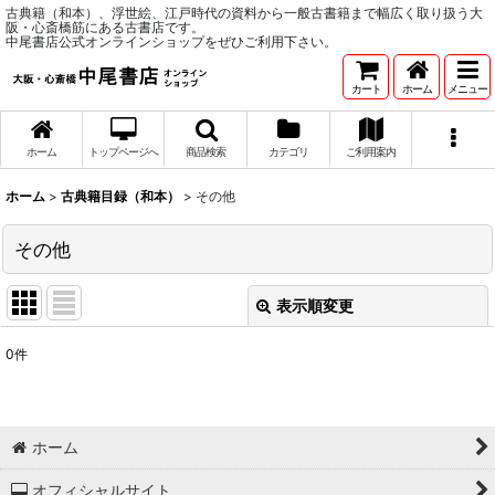
古典籍（和本）、浮世絵、江戸時代の資料から一般古書籍まで幅広く取り扱う大
阪・心斎橋筋にある古書店です。
中尾書店公式オンラインショップをぜひご利用下さい。
カート
ホーム
メニュー
ホーム
トップページへ
商品検索
カテゴリ
ご利用案内
ホーム
>
古典籍目録（和本）
>
その他
その他
表示順変更
閉じる
0
件
表示数
:
並び順
:
ホーム
絞り込む
オフィシャルサイト