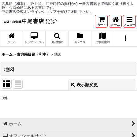
古典籍（和本）、浮世絵、江戸時代の資料から一般古書籍まで幅広く取り扱う大
阪・心斎橋筋にある古書店です。
中尾書店公式オンラインショップをぜひご利用下さい。
カート
ホーム
メニュー
ホーム
トップページへ
商品検索
カテゴリ
ご利用案内
ホーム
>
古典籍目録（和本）
>
地図
地図
表示順変更
閉じる
0
件
表示数
:
並び順
:
ホーム
絞り込む
オフィシャルサイト