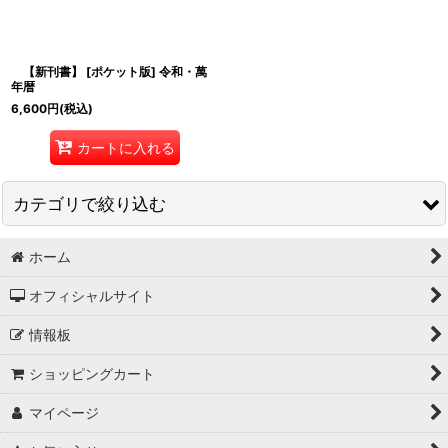
【新刊書】 [ポケット版] 令和・萬
年暦
6,600
円
(税込)
カートに入れる
カテゴリで絞り込む
ホーム
令和・萬年暦 (全商品)
オフィシャルサイト
[卓上版] 令和・萬年暦
情報板
[携帯版] 令和・萬年暦
ショッピングカート
[ポケット版] 令和・萬年暦
マイページ