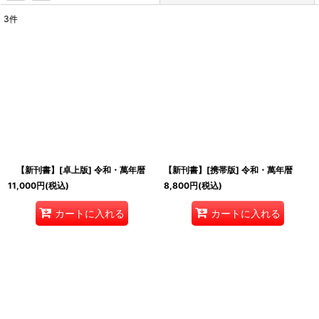
3
件
サブカテゴリ
:
表示数
:
並び順
:
絞り込む
【新刊書】[卓上版] 令和・萬年暦
【新刊書】[携帯版] 令和・萬年暦
11,000
円
(税込)
8,800
円
(税込)
カートに入れる
カートに入れる