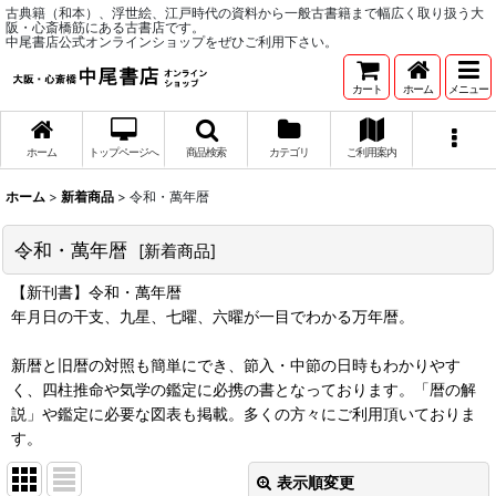
古典籍（和本）、浮世絵、江戸時代の資料から一般古書籍まで幅広く取り扱う大
阪・心斎橋筋にある古書店です。
中尾書店公式オンラインショップをぜひご利用下さい。
カート
ホーム
メニュー
ホーム
トップページへ
商品検索
カテゴリ
ご利用案内
ホーム
>
新着商品
>
令和・萬年暦
令和・萬年暦
[
新着商品
]
【新刊書】令和・萬年暦
年月日の干支、九星、七曜、六曜が一目でわかる万年暦。
新暦と旧暦の対照も簡単にでき、節入・中節の日時もわかりやす
く、四柱推命や気学の鑑定に必携の書となっております。「暦の解
説」や鑑定に必要な図表も掲載。多くの方々にご利用頂いておりま
す。
表示順変更
閉じる