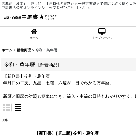
古典籍（和本）、浮世絵、江戸時代の資料から一般古書籍まで幅広く取り扱う大
中尾書店公式オンラインショップをぜひご利用下さい。
ホーム
トップページへ
ホーム
>
新着商品
>
令和・萬年暦
令和・萬年暦
[
新着商品
]
【新刊書】令和・萬年暦
年月日の干支、九星、七曜、六曜が一目でわかる万年暦。
新暦と旧暦の対照も簡単にでき、節入・中節の日時もわかりやすく、
3
件
サブカテゴリ
:
【新刊書】[卓上版] 令和・萬年暦