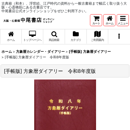
古典籍（和本）、浮世絵、江戸時代の資料から一般古書籍まで幅広く取り扱う大
阪・心斎橋筋にある古書店です。
中尾書店公式オンラインショップをぜひご利用下さい。
カート
ホーム
メニュー
ホーム
トップページへ
商品検索
カテゴリ
ご利用案内
ホーム
>
方象暦カレンダー・ダイアリー
>
[手帳版] 方象暦ダイアリー
>
[手帳版] 方象暦ダイアリー 令和8年度版
[手帳版] 方象暦ダイアリー 令和8年度版