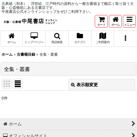
古典籍（和本）、浮世絵、江戸時代の資料から一般古書籍まで幅広く取り扱う大
阪・心斎橋筋にある古書店です。
中尾書店公式オンラインショップをぜひご利用下さい。
カート
ホーム
メニュー
ホーム
トップページへ
商品検索
カテゴリ
ご利用案内
ホーム
>
古書籍目録
>
全集・叢書
全集・叢書
表示順変更
閉じる
0
件
表示数
:
並び順
:
ホーム
絞り込む
オフィシャルサイト