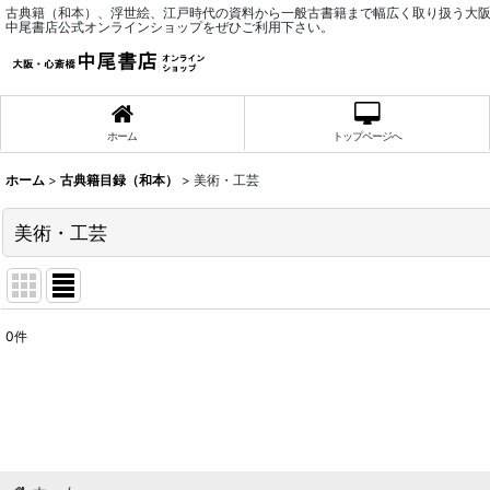
古典籍（和本）、浮世絵、江戸時代の資料から一般古書籍まで幅広く取り扱う大
中尾書店公式オンラインショップをぜひご利用下さい。
ホーム
トップページへ
ホーム
>
古典籍目録（和本）
>
美術・工芸
美術・工芸
0
件
表示数
:
並び順
: