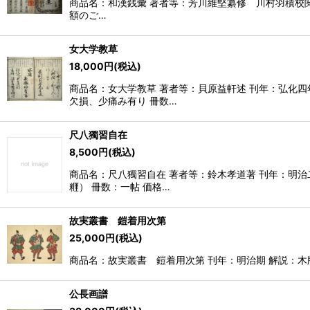
商品名：和漢銭彙 著者等：芳川維堅纂修 川村羽積校閲 
額のご…
女大学教草
18,000
円
(税込)
商品名：女大学教草 著者等：貝原益軒述 刊年：弘化
欠損、少痛み有り 冊数…
尺八獨習自在
8,500
円
(税込)
商品名：尺八獨習自在 著者等：鈴木孝道著 刊年：明
糎） 冊数：一帖 価格…
故実叢書 鎧着用次第
25,000
円
(税込)
商品名：故実叢書 鎧着用次第 刊年：明治期 解説：木版彩
公長画譜