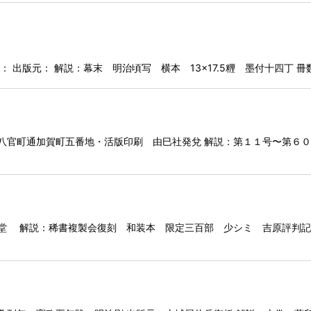
 出版元： 解説：幕末 明治頃写 横本 13×17.5糎 墨付十四丁 冊数
京八官町通加賀町五番地・活版印刷 由巳社発兌 解説：第１１号〜第６
堂 解説：稀書複製会復刻 和装本 限定三百部 少シミ 吉原評判記 冊