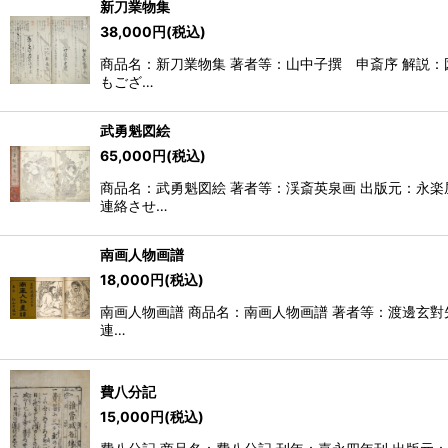
新刀業物集
38,000
円
(税込)
商品名：新刀業物集 著者等：山中子撰 申斎序 解説：図
もござ…
武勇魁図絵
65,000
円
(税込)
商品名：武勇魁図絵 著者等：渓斎英泉画 出版元：永楽
連絡させ…
南画人物画譜
18,000
円
(税込)
南画人物画譜 商品名：南画人物画譜 著者等：渡邊玄對先
連…
費八分記
15,000
円
(税込)