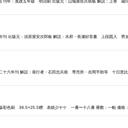
刊年：寛政五年跋 明治刷 出版元：山城屋佐兵衛板 解説：上巻 蔵印 冊
四年刊 出版元：須原屋安次郎板 解説：水府・長瀬好音書 上段図入 
治二十六年刊 解説：発行者・石田忠兵衛 専売所・吉岡平助等 十日恵
色刷 36.5×25.5糎 表紙少ヤケ 一番〜十八番 冊数：一帖 価格：