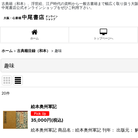
古典籍（和本）、浮世絵、江戸時代の資料から一般古書籍まで幅広く取り扱う大
中尾書店公式オンラインショップをぜひご利用下さい。
ホーム
トップページへ
ホーム
>
古典籍目録（和本）
>
趣味
趣味
20
件
表示数
:
絵本奥州軍記
並び順
:
35,000
円
(税込)
絵本奥州軍記 商品名：絵本奥州軍記 刊年： 出版元： 