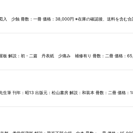
入 少蝕 冊数：一冊 価格：38,000円 ※在庫の確認後、送料を含
屋板 解説：初・二篇 丹表紙 少痛み 補修有り 冊数：二冊 価格：65
生筆 刊年：昭13 出版元：松山書房 解説：和装本 冊数：二冊 価格：1