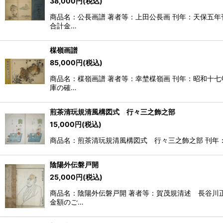
38,000
円
(税込)
商品名：公長画譜 著者等：上田公長画 刊年：天保五年刊
合計金…
楳嶺画譜
85,000
円
(税込)
商品名：楳嶺画譜 著者等：幸埜楳嶺画 刊年：昭和十七年
庫の確…
煎茶清玩規清風構図式 行々三之飾之部
15,000
円
(税込)
商品名：煎茶清玩規清風構図式 行々三之飾之部 刊年：
陰陽外伝磐戸開
25,000
円
(税込)
商品名：陰陽外伝磐戸開 著者等：賀茂規清述 長谷川正
金額のご…