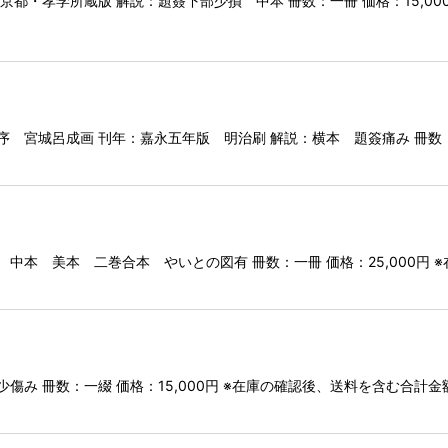
京都・孝学所蔵版 解説：題簽下部少損 中本 冊数：一冊 価格：15,0
 宮城呂成画 刊年：嘉永五年版 明治刷 解説：横本 題簽痛み 冊数：二
 中本 美本 二巻合本 やいとの図有 冊数：一冊 価格：25,000円
傷み 冊数：一綴 価格：15,000円 ※在庫の確認後、送料を含む合