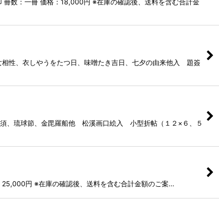
数：一冊 価格：18,000円 ※在庫の確認後、送料を含む合計金
男女相性、衣しやうをたつ日、味噌たき吉日、七夕の由来他入 題簽
比須、琉球節、金毘羅船他 松溪画口絵入 小型折帖（１２×６、５
25,000円 ※在庫の確認後、送料を含む合計金額のご案…