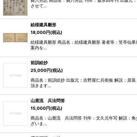
費八分記 商品名：費八分記 刊年：嘉永四年刊 出版元：
させて…
絵様建具雛形
18,000
円
(税込)
絵様建具雛形 商品名：絵様建具雛形 著者等：笠亭仙果序
案内を…
前訓絵抄
25,000
円
(税込)
商品名：前訓絵抄 出版元：吉野屋仁兵衛板 解説：原装
頂きます…
山鹿流 兵法問答
15,000
円
(税込)
商品名：山鹿流 兵法問答 刊年：文久元年写 解説：角少
ざいま…