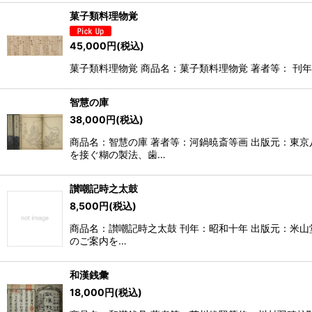
菓子類料理物覚
45,000
円
(税込)
菓子類料理物覚 商品名：菓子類料理物覚 著者等： 刊年：
智慧の庫
38,000
円
(税込)
商品名：智慧の庫 著者等：河鍋暁斎等画 出版元：東
を接ぐ糊の製法、歯…
讃嘲記時之太鼓
8,500
円
(税込)
商品名：讃嘲記時之太鼓 刊年：昭和十年 出版元：米山
のご案内を…
和漢銭彙
18,000
円
(税込)