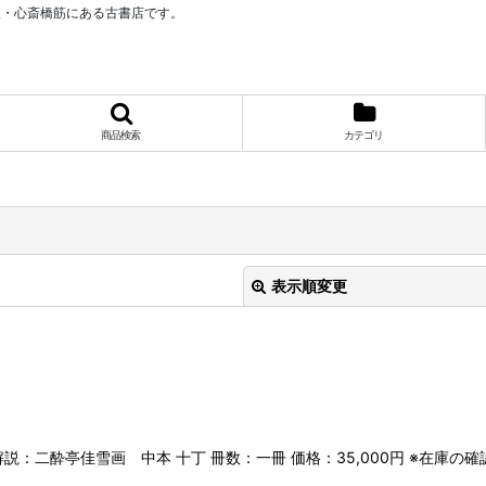
阪・心斎橋筋にある古書店です。
商品検索
カテゴリ
表示順変更
解説：二酔亭佳雪画 中本 十丁 冊数：一冊 価格：35,000円 ※在庫
絞り込む