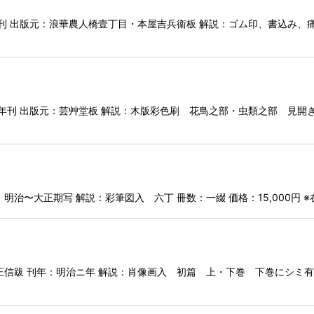
 出版元：浪華農人橋壹丁目・本屋吉兵衞板 解説：ゴム印、書込み、痛み有
刊 出版元：芸艸堂板 解説：木版彩色刷 花鳥之部・虫類之部 見開き１８
明治〜大正期写 解説：彩筆図入 六丁 冊数：一綴 価格：15,000円
信跋 刊年：明治ニ年 解説：肖像画入 初篇 上・下巻 下巻にシミ有り 