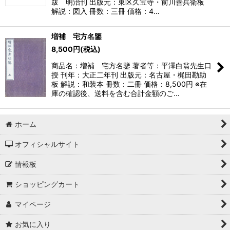
跋 明治刊 出版元：東区久宝寺・前川善兵衛板
解説：図入 冊数：三冊 価格：4…
増補 宅方名鑒
8,500
円
(税込)
商品名：増補 宅方名鑒 著者等：平澤白翁先生口
授 刊年：大正二年刊 出版元：名古屋・梶田勘助
板 解説：和装本 冊数：二冊 価格：8,500円 ※在
庫の確認後、送料を含む合計金額のご…
ホーム
オフィシャルサイト
情報板
ショッピングカート
マイページ
お気に入り