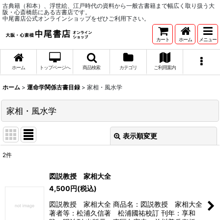
古典籍（和本）、浮世絵、江戸時代の資料から一般古書籍まで幅広く取り扱う大
阪・心斎橋筋にある古書店です。
中尾書店公式オンラインショップをぜひご利用下さい。
カート
ホーム
メニュー
ホーム
トップページへ
商品検索
カテゴリ
ご利用案内
ホーム
>
運命学関係古書目録
>
家相・風水学
家相・風水学
表示順変更
閉じる
2
件
表示数
:
図説教授 家相大全
4,500
円
(税込)
並び順
:
図説教授 家相大全 商品名：図説教授 家相大全
著者等：松浦久信著 松浦國祐校訂 刊年：享和
絞り込む